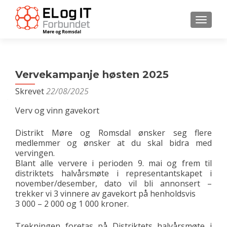
VEKSL
Vervekampanje høsten 2025
Skrevet
22/08/2025
Verv og vinn gavekort
Distrikt Møre og Romsdal ønsker seg flere
medlemmer og ønsker at du skal bidra med
vervingen.
Blant alle ververe i perioden 9. mai og frem til
distriktets halvårsmøte i representantskapet i
november/desember, dato vil bli annonsert –
trekker vi 3 vinnere av gavekort på henholdsvis
3 000 – 2 000 og 1 000 kroner.
Trekningen foretas på Distriktets halvårsmøte i