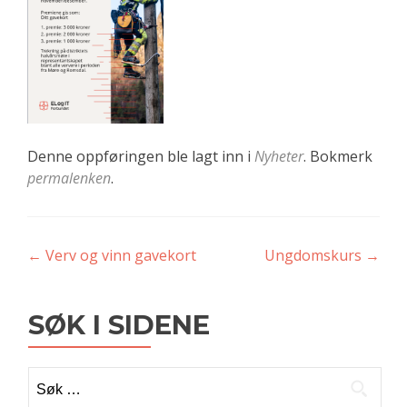
Denne oppføringen ble lagt inn i
Nyheter
. Bokmerk
permalenken
.
Innleggsnavigasjon
←
Verv og vinn gavekort
Ungdomskurs
→
SØK I SIDENE
Søk
etter: