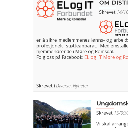
OM DIST
Skrevet
14/1
er å sikre medlemmenes lønns- og arbeidsvi
profesjonelt støtteapparat. Medlemsta
hjemmehørende i Møre og Romsdal.
Følg oss på Facebook:
EL og IT Møre og R
Skrevet i
Diverse
,
Nyheter
Ungdomsk
Skrevet
15/09
Vi skal arrang