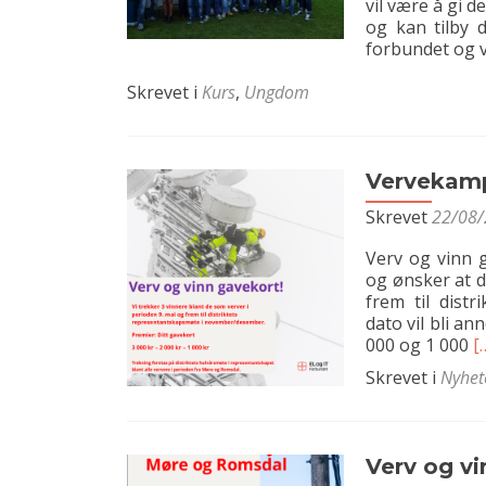
vil være å gi 
og kan tilby 
forbundet og 
Skrevet i
Kurs
,
Ungdom
Vervekamp
Skrevet
22/08
Verv og vinn 
og ønsker at d
frem til dist
dato vil bli a
R
000 og 1 000
[
m
Skrevet i
Nyhet
a
V
h
2
Verv og vi