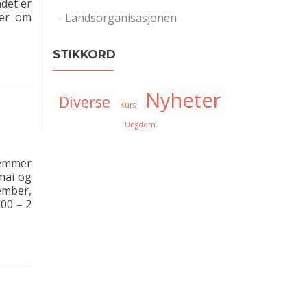
ndet er
per om
Landsorganisasjonen
STIKKORD
Nyheter
Diverse
Kurs
Ungdom
lemmer
 mai og
ember,
000 – 2