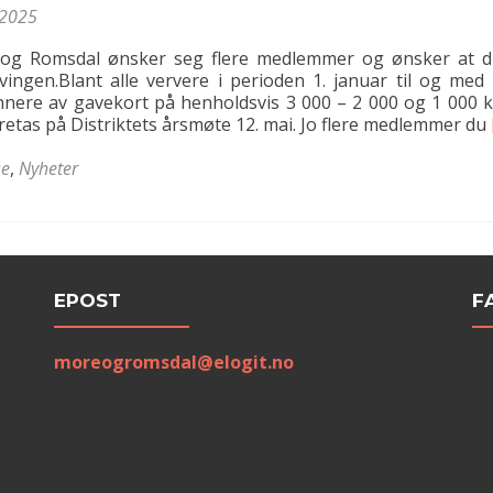
/2025
 og Romsdal ønsker seg flere medlemmer og ønsker at d
ingen.Blant alle ververe i perioden 1. januar til og med 
innere av gavekort på henholdsvis 3 000 – 2 000 og 1 000 k
etas på Distriktets årsmøte 12. mai. Jo flere medlemmer du
se
,
Nyheter
EPOST
F
moreogromsdal@elogit.no