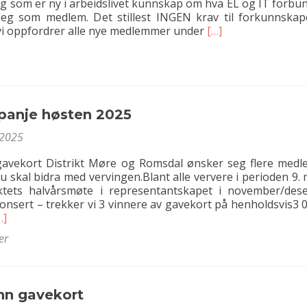
deg som er ny i arbeidslivet kunnskap om hva EL og IT forbu
deg som medlem. Det stillest INGEN krav til forkunnska
Read
vi oppfordrer alle nye medlemmer under
[…]
more
about
Ungdomskurs
anje høsten 2025
/2025
gavekort Distrikt Møre og Romsdal ønsker seg flere med
u skal bidra med vervingen.Blant alle ververe i perioden 9.
riktets halvårsmøte i representantskapet i november/des
nnonsert – trekker vi 3 vinnere av gavekort på henholdsvis3 
ead
…]
ore
er
bout
ervekampanje
østen
025
nn gavekort