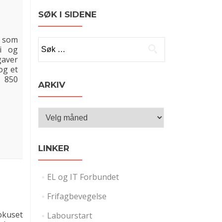
SØK I SIDENE
O som
Søk
gi og
etter:
gaver
og et
2 850
ARKIV
Arkiv
LINKER
EL og IT Forbundet
Frifagbevegelse
okuset
Labourstart