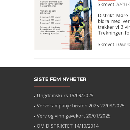
Skrevet
20/01
Distrikt Møre
bidra med verv
trekker vi 3 v
Trekningen for
Skrevet i
Diver
SISTE FEM NYHETER
Ungdomskurs
15/09/2025
Vervekampanje høsten 2025
22/08/2025
Verv og vinn gavekort
20/01/2025
OM DISTRIKTET
14/10/2014