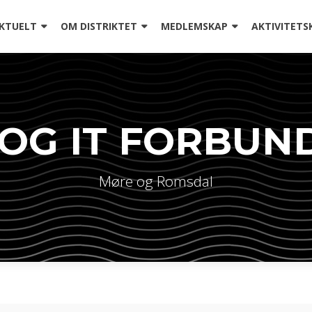
å
l
KTUELT
OM DISTRIKTET
MEDLEMSKAP
AKTIVITETS
nnhold
 OG IT FORBUN
Møre og Romsdal