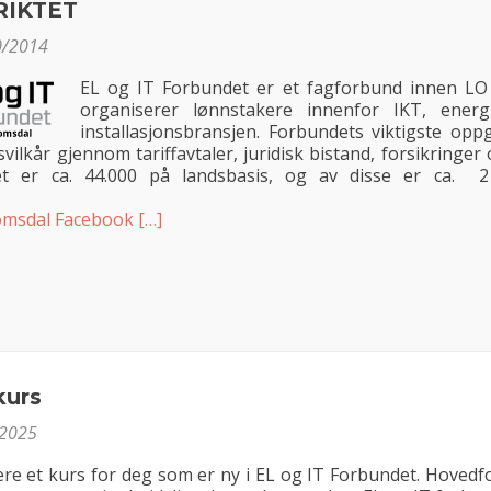
RIKTET
0/2014
EL og IT Forbundet er et fagforbund innen L
organiserer lønnstakere innenfor IKT, ener
installasjonsbransjen. Forbundets viktigste opp
lkår gjennom tariffavtaler, juridisk bistand, forsikringer 
llet er ca. 44.000 på landsbasis, og av disse er ca. 
omsdal Facebook
[…]
urs
/2025
ere et kurs for deg som er ny i EL og IT Forbundet. Hovedf